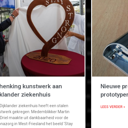
henking kunstwerk aan
Nieuwe pr
jklander ziekenhuis
prototype
Dijklander ziekenhuis heeft een stalen
LEES VERDER »
stwerk gekregen. Medemblikker Martin
Driel maakte uit dankbaarheid voor de
nazorg in West-Friesland het beeld ’Stay