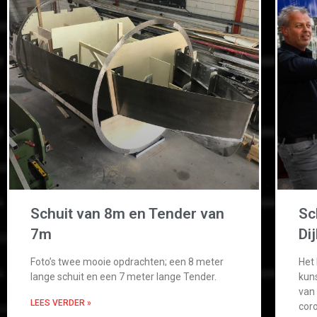
Schuit van 8m en Tender van
Sc
7m
Di
Foto’s twee mooie opdrachten; een 8 meter
Het 
lange schuit en een 7 meter lange Tender.
kun
van 
LEES VERDER »
coro