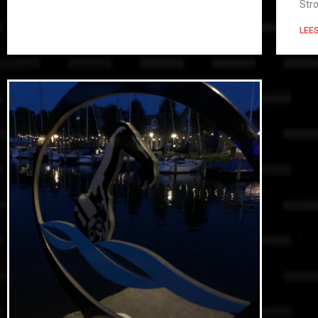
Str
LEE