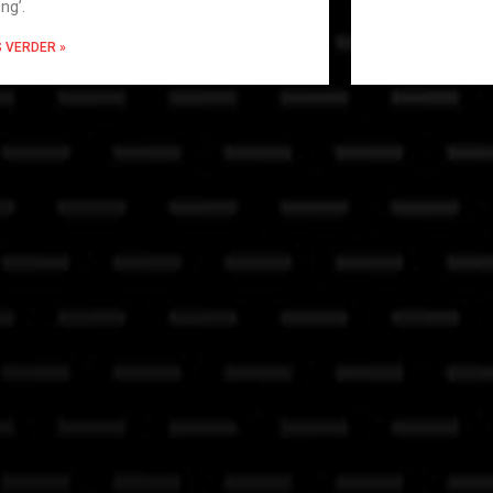
ong’.
S VERDER »