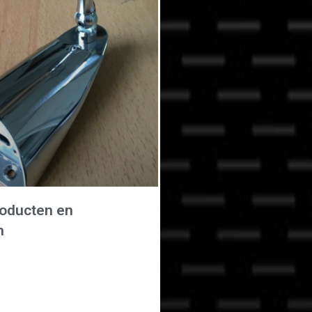
oducten en
n