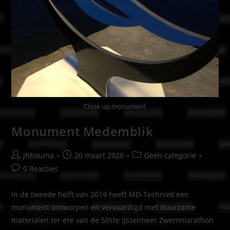
Close up monument
Monument Medemblik
jhbouma
20 maart 2020
Geen categorie
0 Reacties
In de tweede helft van 2019 heeft MD-Techniek een
monument ontworpen en vervaardigd met duurzame
materialen ter ere van de 50ste IJsselmeer Zwemmarathon